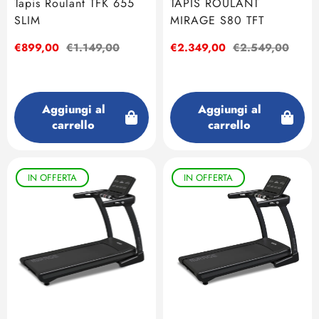
Tapis Roulant TFK 655
TAPIS ROULANT
SLIM
MIRAGE S80 TFT
Prezzo
€899,00
Prezzo
€1.149,00
Prezzo
€2.349,00
Prezzo
€2.549,00
di
regolare
di
regolare
vendita
vendita
Aggiungi al
Aggiungi al
carrello
carrello
IN OFFERTA
IN OFFERTA