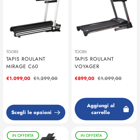
TOORX
TOORX
TAPIS ROULANT
TAPIS ROULANT
MIRAGE C60
VOYAGER
Prezzo
€1.099,00
Prezzo
€1.299,00
Prezzo
€899,00
Prezzo
€1.099,00
di
regolare
di
regolare
vendita
vendita
Aggiungi al
Scegli le opzioni
carrello
IN OFFERTA
IN OFFERTA