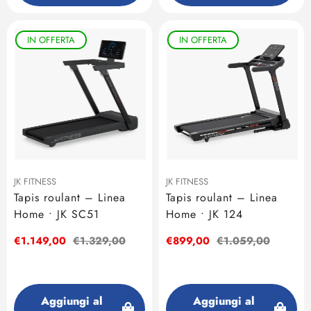
IN OFFERTA
IN OFFERTA
JK FITNESS
JK FITNESS
Tapis roulant – Linea
Tapis roulant – Linea
Home • JK SC51
Home • JK 124
Prezzo
€1.149,00
Prezzo
€1.329,00
Prezzo
€899,00
Prezzo
€1.059,00
di
regolare
di
regolare
vendita
vendita
Aggiungi al
Aggiungi al