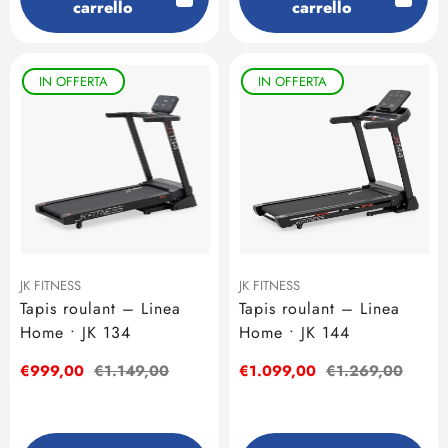
carrello
carrello
IN OFFERTA
IN OFFERTA
JK FITNESS
JK FITNESS
Tapis roulant – Linea
Tapis roulant – Linea
Home • JK 134
Home • JK 144
Prezzo
€999,00
Prezzo
€1.149,00
Prezzo
€1.099,00
Prezzo
€1.269,00
di
regolare
di
regolare
vendita
vendita