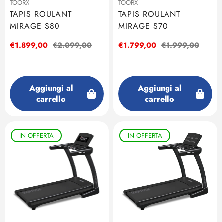
TOORX
TOORX
TAPIS ROULANT
TAPIS ROULANT
MIRAGE S80
MIRAGE S70
Prezzo
€1.899,00
Prezzo
€2.099,00
Prezzo
€1.799,00
Prezzo
€1.999,00
di
regolare
di
regolare
vendita
vendita
Aggiungi al
Aggiungi al
carrello
carrello
IN OFFERTA
IN OFFERTA