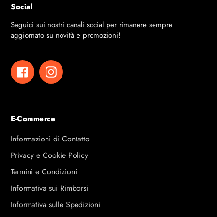
Social
Seguici sui nostri canali social per rimanere sempre
aggiornato su novità e promozioni!
Facebook
Instagram
E-Commerce
Informazioni di Contatto
Privacy e Cookie Policy
Termini e Condizioni
Informativa sui Rimborsi
Informativa sulle Spedizioni