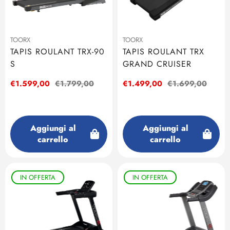
TOORX
TOORX
TAPIS ROULANT TRX-90
TAPIS ROULANT TRX
S
GRAND CRUISER
Prezzo
€1.599,00
Prezzo
€1.799,00
Prezzo
€1.499,00
Prezzo
€1.699,00
di
regolare
di
regolare
vendita
vendita
Aggiungi al
Aggiungi al
carrello
carrello
IN OFFERTA
IN OFFERTA