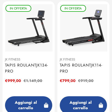
IN OFFERTA
IN OFFERTA
JK FITNESS
JK FITNESS
TAPIS ROULANTJK134-
TAPIS ROULANTJK114-
PRO
PRO
Prezzo
€999,00
Prezzo
€1.149,00
Prezzo
€799,00
Prezzo
€919,00
di
regolare
di
regolare
vendita
vendita
Aggiungi al
Aggiungi al
carrello
carrello