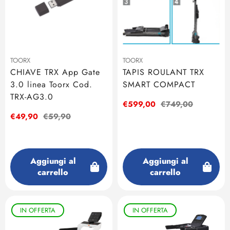
TOORX
TOORX
CHIAVE TRX App Gate
TAPIS ROULANT TRX
3.0 linea Toorx Cod.
SMART COMPACT
TRX-AG3.0
Prezzo
€599,00
Prezzo
€749,00
di
regolare
Prezzo
€49,90
Prezzo
€59,90
vendita
di
regolare
vendita
Aggiungi al
Aggiungi al
carrello
carrello
IN OFFERTA
IN OFFERTA