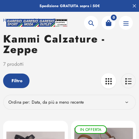
Salta
Spedizione GRATUITA sopra i 50€
al
contenuto
0
Home
Kammi Calzature - Zeppe
Ricerca
Kammi Calzature -
Collezione:
Zeppe
7 prodotti
Filtro
Ordina per:
IN OFFERTA