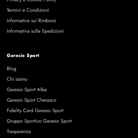
Termini e Condizioni
Informativa sui Rimborsi
Informativa sulle Spedizioni
Garesio Sport
Blog
Chi siamo
Garesio Sport Alba
Garesio Sport Cherasco
Fidelity Card Garesio Sport
Gruppo Sportivo Garesio Sport
Trasparenza