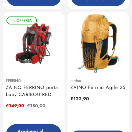
IN OFFERTA
FERRINO
ferrino
ZAINO FERRINO porta
ZAINO Ferrino Agile 25
baby CARIBOU RED
Prezzo
€122,90
regolare
Prezzo
€149,00
Prezzo
€180,00
di
regolare
vendita
Aggiungi al