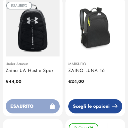
ESAURITO
Under Armour
MARSUPIO
Zaino UA Hustle Sport
ZAINO LUNA 16
Prezzo
€44,00
Prezzo
€24,00
regolare
regolare
ESAURITO
Scegli le opzioni
IN OFFERTA