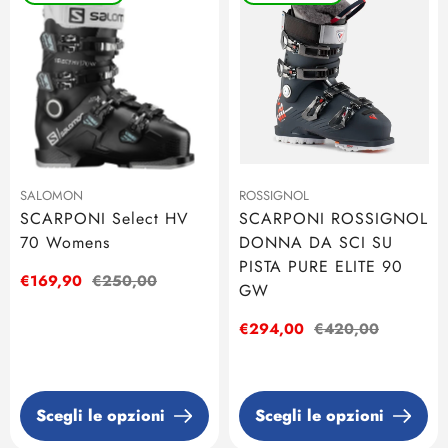
SALOMON
ROSSIGNOL
SCARPONI Select HV
SCARPONI ROSSIGNOL
70 Womens
DONNA DA SCI SU
PISTA PURE ELITE 90
Prezzo
€169,90
Prezzo
€250,00
GW
di
regolare
vendita
Prezzo
€294,00
Prezzo
€420,00
di
regolare
vendita
Scegli le opzioni
Scegli le opzioni