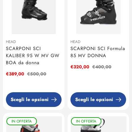
HEAD
HEAD
SCARPONI SCI
SCARPONI SCI Formula
KALIBER 95 W MV GW
85 MV DONNA
BOA da donna
Prezzo
€320,00
Prezzo
€400,00
di
regolare
Prezzo
€389,00
Prezzo
€500,00
vendita
di
regolare
vendita
Scegli le opzioni
Scegli le opzioni
IN OFFERTA
IN OFFERTA