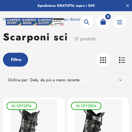
Salta
Spedizione GRATUITA sopra i 50€
al
contenuto
0
Home
Scarponi sci
scarpone sci donna
Ricerca
Scarponi sci
Collezione:
15 prodotti
Filtro
Ordina per:
IN OFFERTA
IN OFFERTA