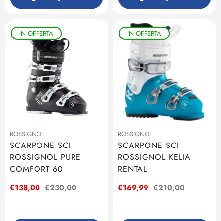
IN OFFERTA
IN OFFERTA
ROSSIGNOL
ROSSIGNOL
SCARPONE SCI
SCARPONE SCI
ROSSIGNOL PURE
ROSSIGNOL KELIA
COMFORT 60
RENTAL
Prezzo
€138,00
Prezzo
€230,00
Prezzo
€169,99
Prezzo
€210,00
di
regolare
di
regolare
vendita
vendita