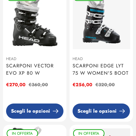
HEAD
HEAD
SCARPONI VECTOR
SCARPONI EDGE LYT
EVO XP 80 W
75 W WOMEN'S BOOT
Prezzo
€270,00
Prezzo
€360,00
Prezzo
€256,00
Prezzo
€320,00
di
regolare
di
regolare
vendita
vendita
Scegli le opzioni
Scegli le opzioni
IN OFFERTA
IN OFFERTA