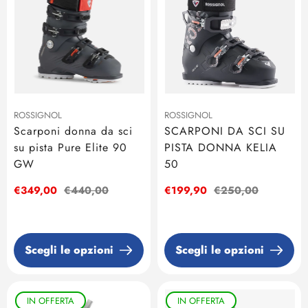
ROSSIGNOL
ROSSIGNOL
Scarponi donna da sci
SCARPONI DA SCI SU
su pista Pure Elite 90
PISTA DONNA KELIA
GW
50
Prezzo
€349,00
Prezzo
€440,00
Prezzo
€199,90
Prezzo
€250,00
di
regolare
di
regolare
vendita
vendita
Scegli le opzioni
Scegli le opzioni
IN OFFERTA
IN OFFERTA