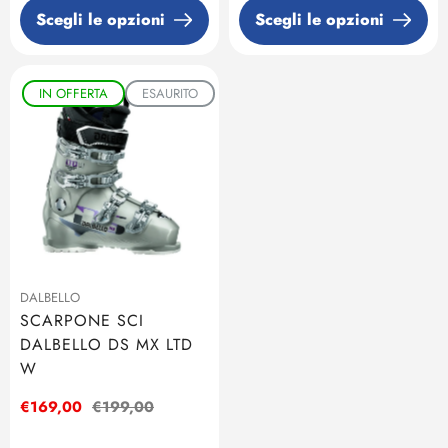
Scegli le opzioni
Scegli le opzioni
IN OFFERTA
ESAURITO
DALBELLO
SCARPONE SCI
DALBELLO DS MX LTD
W
Prezzo
€169,00
Prezzo
€199,00
di
regolare