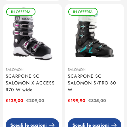
IN OFFERTA
IN OFFERTA
SALOMON
SALOMON
SCARPONE SCI
SCARPONE SCI
SALOMON X ACCESS
SALOMON S/PRO 80
R70 W wide
W
Prezzo
€129,00
Prezzo
€209,00
Prezzo
€199,90
Prezzo
€335,00
di
regolare
di
regolare
vendita
vendita
Scegli le opzioni
Scegli le opzioni