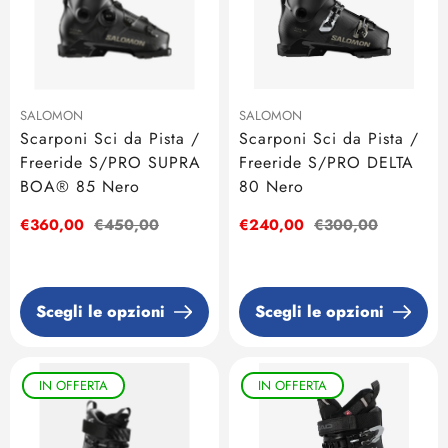
SALOMON
SALOMON
Scarponi Sci da Pista /
Scarponi Sci da Pista /
Freeride S/PRO SUPRA
Freeride S/PRO DELTA
BOA® 85 Nero
80 Nero
Prezzo
€360,00
Prezzo
€450,00
Prezzo
€240,00
Prezzo
€300,00
di
regolare
di
regolare
vendita
vendita
Scegli le opzioni
Scegli le opzioni
IN OFFERTA
IN OFFERTA