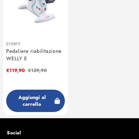
EVERFIT
Pedaliere riabilitazione
WELLY E
Prezzo
€119,90
Prezzo
€139,90
di
regolare
vendita
Aggiungi al
carrello
Social