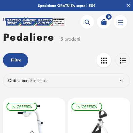
Salta
Spedizione GRATUITA sopra i 50€
al
contenuto
0
Home
Pedaliere
Ricerca
Pedaliere
Collezione:
5 prodotti
Filtro
Ordina per:
IN OFFERTA
IN OFFERTA