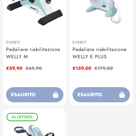
EVERFIT
EVERFIT
Pedaliere riabilitazione
Pedaliere riabilitazione
WELLY M
WELLY E PLUS
Prezzo
€59,90
Prezzo
€69,90
Prezzo
€159,00
Prezzo
€179,00
di
regolare
di
regolare
vendita
vendita
ESAURITO
ESAURITO
IN OFFERTA