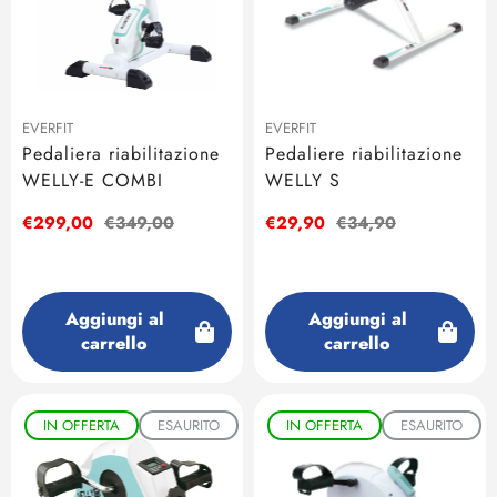
EVERFIT
EVERFIT
Pedaliera riabilitazione
Pedaliere riabilitazione
WELLY-E COMBI
WELLY S
Prezzo
€299,00
Prezzo
€349,00
Prezzo
€29,90
Prezzo
€34,90
di
regolare
di
regolare
vendita
vendita
Aggiungi al
Aggiungi al
carrello
carrello
IN OFFERTA
ESAURITO
IN OFFERTA
ESAURITO