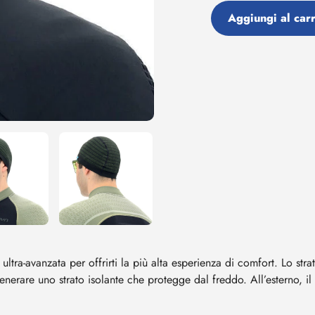
Aggiungi al carr
Aggiunta
di
prodotto
al
tuo
carrello
tra-avanzata per offrirti la più alta esperienza di comfort. Lo strat
enerare uno strato isolante che protegge dal freddo. All’esterno, il