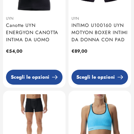
UYN
UYN
Canotte UYN
INTIMO U100160 UYN
ENERGYON CANOTTA
MOTYON BOXER INTIMI
INTIMA DA UOMO
DA DONNA CON PAD
Prezzo
€54,00
Prezzo
€89,00
regolare
regolare
Scegli le opzioni
Scegli le opzioni