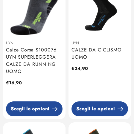
UYN
UYN
Calze Corsa S100076
CALZE DA CICLISMO
UYN SUPERLEGGERA
UOMO
CALZE DA RUNNING
Prezzo
€24,90
UOMO
regolare
Prezzo
€16,90
regolare
Scegli le opzioni
Scegli le opzioni