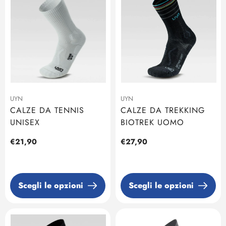
UYN
UYN
CALZE DA TENNIS
CALZE DA TREKKING
UNISEX
BIOTREK UOMO
Prezzo
€21,90
Prezzo
€27,90
regolare
regolare
Scegli le opzioni
Scegli le opzioni