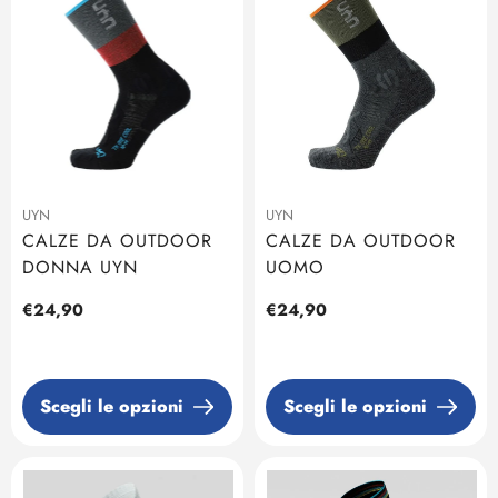
UYN
UYN
CALZE DA OUTDOOR
CALZE DA OUTDOOR
DONNA UYN
UOMO
Prezzo
€24,90
Prezzo
€24,90
regolare
regolare
Scegli le opzioni
Scegli le opzioni