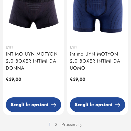
UYN
UYN
INTIMO UYN MOTYON
intimo UYN MOTYON
2.0 BOXER INTIMI DA
2.0 BOXER INTIMI DA
DONNA
UOMO
Prezzo
€39,00
Prezzo
€39,00
regolare
regolare
Scegli le opzioni
Scegli le opzioni
1
2
Prossima
page