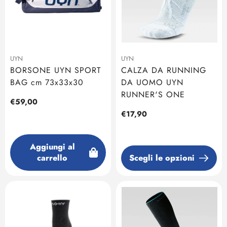
UYN
UYN
BORSONE UYN SPORT
CALZA DA RUNNING
BAG cm 73x33x30
DA UOMO UYN
RUNNER'S ONE
Prezzo
€59,00
regolare
Prezzo
€17,90
regolare
Aggiungi al
carrello
Scegli le opzioni