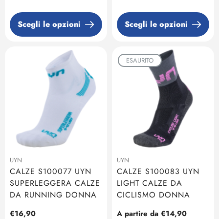
Scegli le opzioni
Scegli le opzioni
ESAURITO
UYN
UYN
CALZE S100077 UYN
CALZE S100083 UYN
SUPERLEGGERA CALZE
LIGHT CALZE DA
DA RUNNING DONNA
CICLISMO DONNA
Prezzo
€16,90
Prezzo
A partire da €14,90