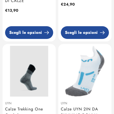
DI CALZE
Prezzo
€24,90
regolare
Prezzo
€13,90
regolare
Scegli le opzioni
Scegli le opzioni
UYN
UYN
Calze Trekking One
Calze UYN 2IN DA