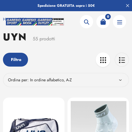
Salta
Spedizione GRATUITA sopra i 50€
al
contenuto
0
Home
UYN
Ricerca
UYN
Collezione:
55 prodotti
Filtro
Ordina per: