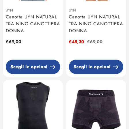
UYN
UYN
Canotta UYN NATURAL
Canotta UYN NATURAL
TRAINING CANOTTIERA
TRAINING CANOTTIERA
DONNA
DONNA
Prezzo
€69,00
Prezzo
€48,30
Prezzo
€69,00
regolare
di
regolare
vendita
Scegli le opzioni
Scegli le opzioni