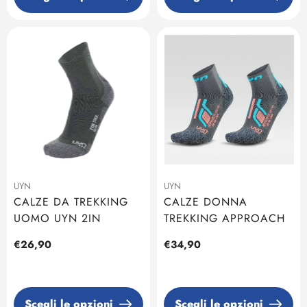
UYN
UYN
CALZE DA TREKKING
CALZE DONNA
UOMO UYN 2IN
TREKKING APPROACH
Prezzo
€26,90
Prezzo
€34,90
regolare
regolare
Scegli le opzioni
Scegli le opzioni