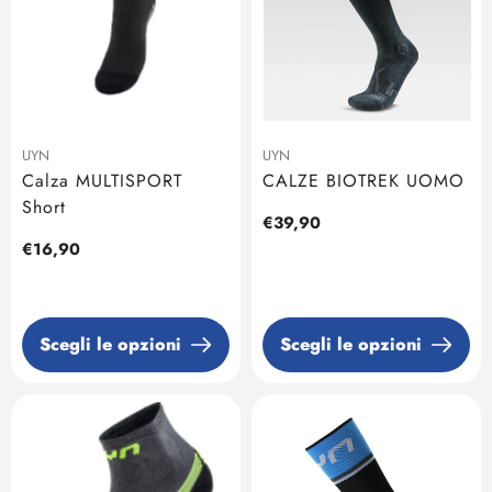
UYN
UYN
Calza MULTISPORT
CALZE BIOTREK UOMO
Short
Prezzo
€39,90
regolare
Prezzo
€16,90
regolare
Scegli le opzioni
Scegli le opzioni