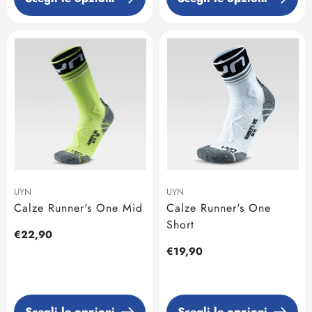
UYN
UYN
Calze Runner's One Mid
Calze Runner's One
Short
Prezzo
€22,90
regolare
Prezzo
€19,90
regolare
Scegli le opzioni
Scegli le opzioni