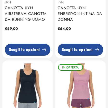
UYN
UYN
CANOTTA UYN
CANOTTA UYN
AIRSTREAM CANOTTA
ENERGYON INTIMA DA
DA RUNNING UOMO
DONNA
Prezzo
€69,00
Prezzo
€64,00
regolare
regolare
Scegli le opzioni
Scegli le opzioni
IN OFFERTA