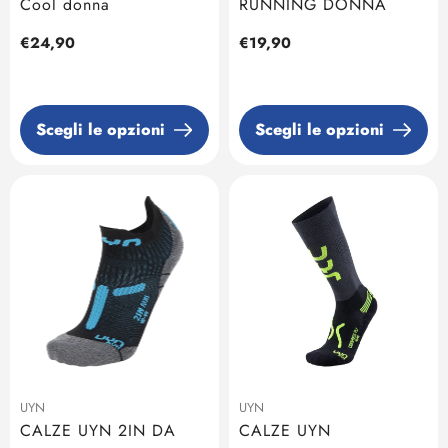
Cool donna
RUNNING DONNA
Prezzo
€24,90
Prezzo
€19,90
regolare
regolare
Scegli le opzioni
Scegli le opzioni
UYN
UYN
CALZE UYN 2IN DA
CALZE UYN