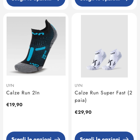
UYN
UYN
Calze Run 2In
Calze Run Super Fast (2
paia)
Prezzo
€19,90
regolare
Prezzo
€29,90
regolare
Scegli le opzioni
Scegli le opzioni