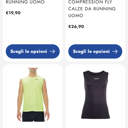
RUNNING UOMO
COMPRESSION FLY
CALZE DA RUNNING
Prezzo
€19,90
UOMO
regolare
Prezzo
€26,90
regolare
Scegli le opzioni
Scegli le opzioni