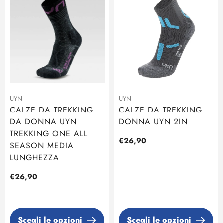
UYN
UYN
CALZE DA TREKKING
CALZE DA TREKKING
DA DONNA UYN
DONNA UYN 2IN
TREKKING ONE ALL
Prezzo
€26,90
SEASON MEDIA
regolare
LUNGHEZZA
Prezzo
€26,90
regolare
Scegli le opzioni
Scegli le opzioni