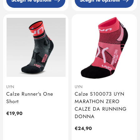
UYN
UYN
Calze Runner's One
Calze S100073 UYN
Short
MARATHON ZERO
CALZE DA RUNNING
Prezzo
€19,90
DONNA
regolare
Prezzo
€24,90
regolare