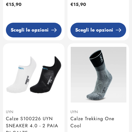
Prezzo
€15,90
Prezzo
€15,90
regolare
regolare
Scegli le opzioni
Scegli le opzioni
UYN
UYN
Calze S100226 UYN
Calze Trekking One
SNEAKER 4.0 - 2 PAIA
Cool