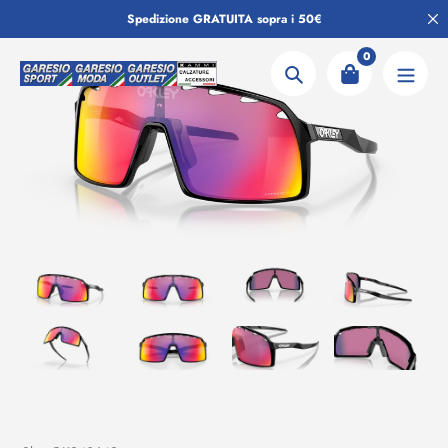
Salta
Spedizione GRATUITA sopra i 50€
al
contenuto
0
Ricerca