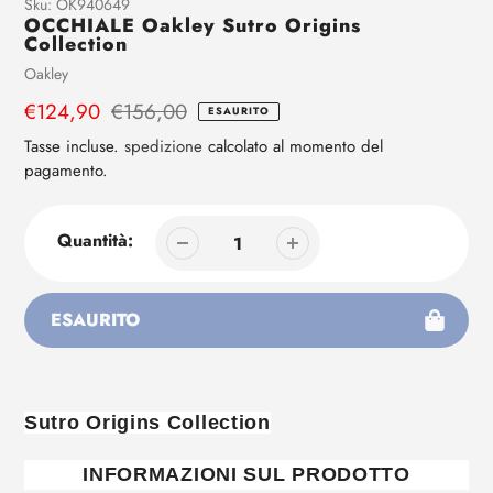
Aggiunta
Sku:
OK940649
OCCHIALE Oakley Sutro Origins
di
Collection
prodotto
Venditrice
Oakley
al
tuo
Prezzo
€124,90
Prezzo
€156,00
ESAURITO
carrello
di
regolare
Tasse incluse.
spedizione
calcolato al momento del
vendita
pagamento.
Quantità:
ESAURITO
Aggiunta
di
prodotto
Sutro Origins Collection
al
tuo
INFORMAZIONI SUL PRODOTTO
carrello