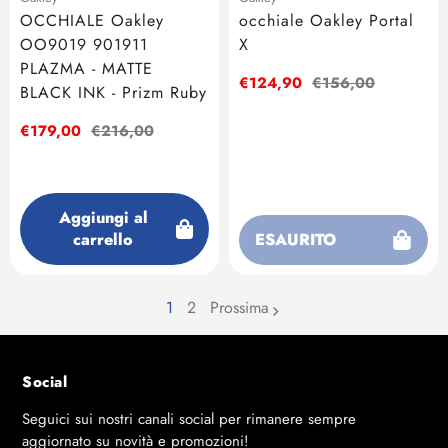
OCCHIALE Oakley
occhiale Oakley Portal
OO9019 901911
X
PLAZMA - MATTE
Prezzo
€124,90
Prezzo
€156,00
BLACK INK - Prizm Ruby
di
regolare
vendita
Prezzo
€179,00
Prezzo
€216,00
di
regolare
vendita
Aggiungi al
carrello
ESAURITO
1
2
Prossima
page
Social
Seguici sui nostri canali social per rimanere sempre
aggiornato su novità e promozioni!