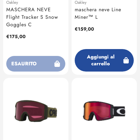
Oakley
Oakley
MASCHERA NEVE
maschera neve Line
Flight Tracker S Snow
Miner™ L
Goggles C
Prezzo
€159,00
regolare
Prezzo
€175,00
regolare
Aggiungi al
ESAURITO
carrello