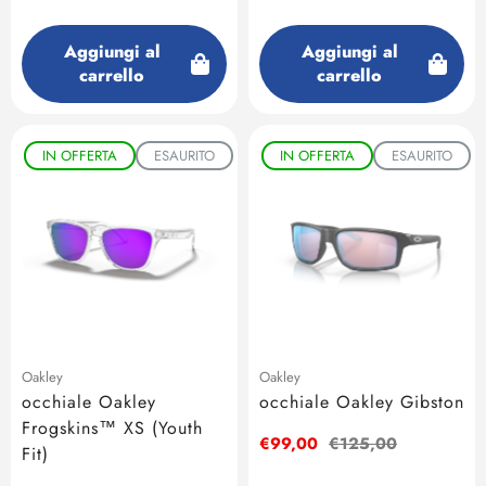
vendita
Aggiungi al
Aggiungi al
carrello
carrello
IN OFFERTA
ESAURITO
IN OFFERTA
ESAURITO
Oakley
Oakley
occhiale Oakley
occhiale Oakley Gibston
Frogskins™ XS (Youth
Prezzo
€99,00
Prezzo
€125,00
Fit)
di
regolare