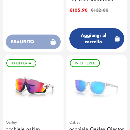
di
regolare
vendita
Prezzo
€105,90
Prezzo
€132,00
di
regolare
vendita
Aggiungi al
ESAURITO
carrello
IN OFFERTA
IN OFFERTA
Oakley
Oakley
occhiale oakley
occhiale Oakley Ojector