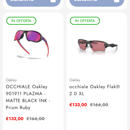
IN OFFERTA
IN OFFERTA
Oakley
Oakley
OCCHIALE Oakley
occhiale Oakley Flak®
901911 PLAZMA -
2.0 XL
MATTE BLACK INK -
Prezzo
€133,00
Prezzo
€166,00
Prizm Ruby
di
regolare
vendita
Prezzo
€133,00
Prezzo
€166,00
di
regolare