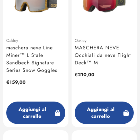
Oakley
Oakley
maschera neve Line
MASCHERA NEVE
Miner™ L Stale
Occhiali da neve Flight
Sandbech Signature
Deck™ M
Series Snow Goggles
Prezzo
€210,00
regolare
Prezzo
€159,00
regolare
Aggiungi al
Aggiungi al
carrello
carrello