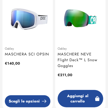
Oakley
Oakley
MASCHERA SCI OPSIN
MASCHERE NEVE
Flight Deck™ L Snow
Prezzo
€140,00
Goggles
regolare
Prezzo
€211,00
regolare
Aggiungi al
Scegli le opzioni
carrello