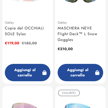
Oakley
Oakley
Copia del OCCHIALI
MASCHERA NEVE
SOLE Sylas
Flight Deck™ L Snow
Goggles
Prezzo
€119,00
Prezzo
€150,00
di
regolare
Prezzo
€210,00
vendita
regolare
Aggiungi al
Aggiungi al
carrello
carrello
ESAURITO