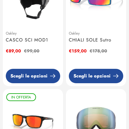
Oakley
Oakley
CASCO SCI MOD1
CHIALI SOLE Sutro
Prezzo
€89,00
Prezzo
€99,00
Prezzo
€159,00
Prezzo
€178,00
di
regolare
di
regolare
vendita
vendita
Scegli le opzioni
Scegli le opzioni
IN OFFERTA