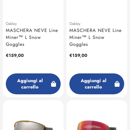
Oakley
Oakley
MASCHERA NEVE Line
MASCHERA NEVE Line
Miner™ L Snow
Miner™ L Snow
Goggles
Goggles
Prezzo
€159,00
Prezzo
€159,00
regolare
regolare
Aggiungi al
Aggiungi al
carrello
carrello