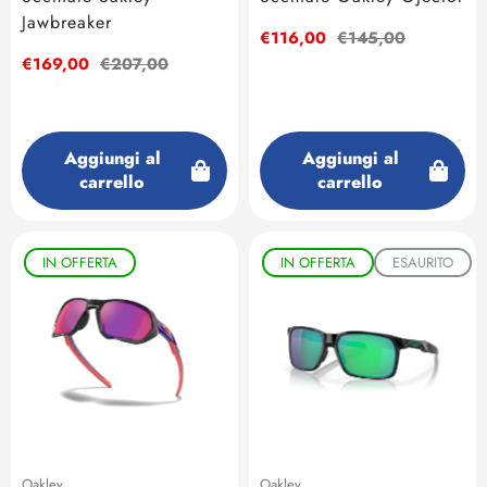
Jawbreaker
Prezzo
€116,00
Prezzo
€145,00
di
regolare
Prezzo
€169,00
Prezzo
€207,00
vendita
di
regolare
vendita
Aggiungi al
Aggiungi al
carrello
carrello
IN OFFERTA
IN OFFERTA
ESAURITO
Oakley
Oakley