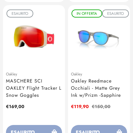
ESAURITO
IN OFFERTA
ESAURITO
Oakley
Oakley
MASCHERE SCI
Oakley Reedmace
OAKLEY Flight Tracker L
Occhiali - Matte Grey
Snow Goggles
Ink w/Prizm -Sapphire
Prezzo
€169,00
Prezzo
€119,90
Prezzo
€150,00
regolare
di
regolare
vendita
ESAURITO
ESAURITO