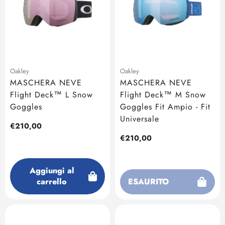
Oakley
Oakley
MASCHERA NEVE
MASCHERA NEVE
Flight Deck™ L Snow
Flight Deck™ M Snow
Goggles
Goggles Fit Ampio - Fit
Universale
Prezzo
€210,00
regolare
Prezzo
€210,00
regolare
Aggiungi al
carrello
ESAURITO