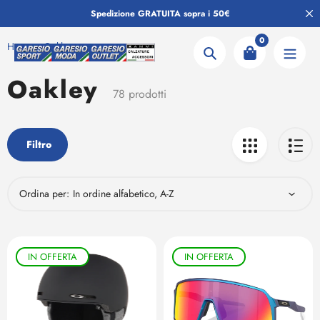
Salta
Spedizione GRATUITA sopra i 50€
al
contenuto
0
Home
Oakley
Ricerca
Oakley
Collezione:
78 prodotti
Filtro
Ordina per:
IN OFFERTA
IN OFFERTA