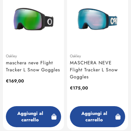
Oakley
Oakley
maschera neve Flight
MASCHERA NEVE
Tracker L Snow Goggles
Flight Tracker L Snow
Goggles
Prezzo
€169,00
regolare
Prezzo
€175,00
regolare
Aggiungi al
Aggiungi al
carrello
carrello