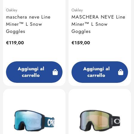
Oakley
Oakley
maschera neve Line
MASCHERA NEVE Line
Miner™ L Snow
Miner™ L Snow
Goggles
Goggles
Prezzo
€119,00
Prezzo
€159,00
regolare
regolare
Aggiungi al
Aggiungi al
carrello
carrello