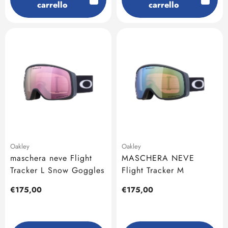
carrello
carrello
Oakley
Oakley
maschera neve Flight
MASCHERA NEVE
Tracker L Snow Goggles
Flight Tracker M
Prezzo
€175,00
Prezzo
€175,00
regolare
regolare