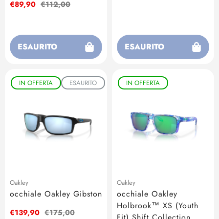
vendita
Prezzo
€89,90
Prezzo
€112,00
di
regolare
vendita
ESAURITO
ESAURITO
IN OFFERTA
ESAURITO
IN OFFERTA
Oakley
Oakley
occhiale Oakley Gibston
occhiale Oakley
Holbrook™ XS (Youth
Prezzo
€139,90
Prezzo
€175,00
Fit) Shift Collection