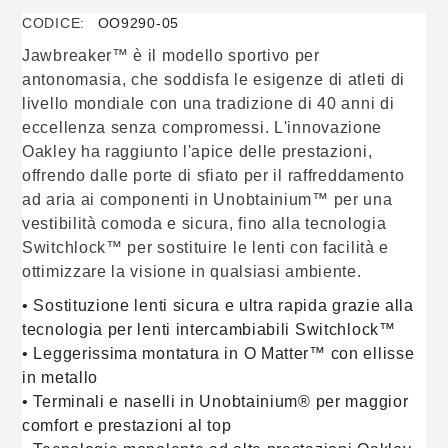
tuo
carrello
CODICE:
OO9290-05
Jawbreaker™ è il modello sportivo per
antonomasia, che soddisfa le esigenze di atleti di
livello mondiale con una tradizione di 40 anni di
eccellenza senza compromessi. L'innovazione
Oakley ha raggiunto l'apice delle prestazioni,
offrendo dalle porte di sfiato per il raffreddamento
ad aria ai componenti in Unobtainium™ per una
vestibilità comoda e sicura, fino alla tecnologia
Switchlock™ per sostituire le lenti con facilità e
ottimizzare la visione in qualsiasi ambiente.
• Sostituzione lenti sicura e ultra rapida grazie alla
tecnologia per lenti intercambiabili Switchlock™
• Leggerissima montatura in O Matter™ con ellisse
in metallo
• Terminali e naselli in Unobtainium® per maggior
comfort e prestazioni al top