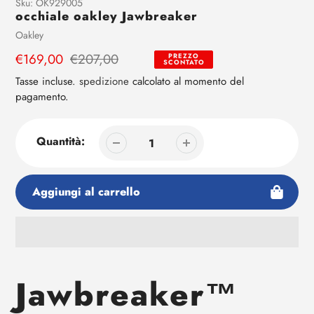
Aggiunta
Sku:
OK929005
occhiale oakley Jawbreaker
di
prodotto
Venditrice
Oakley
al
Prezzo
€169,00
Prezzo
€207,00
PREZZO
tuo
SCONTATO
di
regolare
carrello
Tasse incluse.
spedizione
calcolato al momento del
vendita
pagamento.
Quantità:
Aggiungi al carrello
Aggiunta
di
Jawbreaker™
prodotto
al