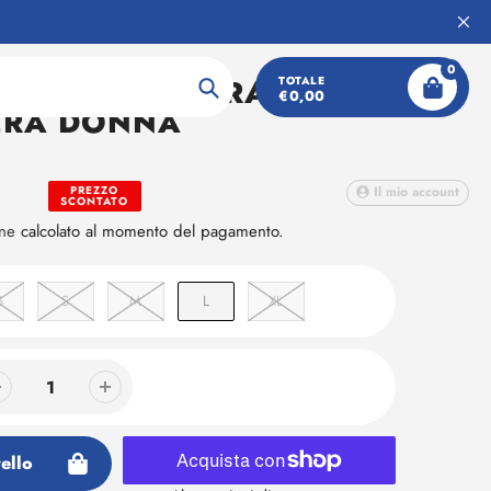
0
UYN NATURAL TRAINING
TOTALE
€0,00
Ricerca
ERA DONNA
PREZZO
Il mio account
SCONTATO
one
calcolato al momento del pagamento.
S
S
M
L
XL
ello