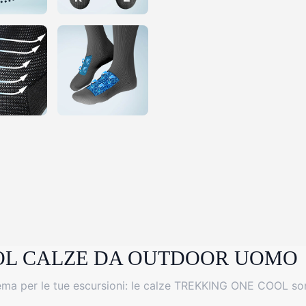
OL CALZE DA OUTDOOR UOMO
ema per le tue escursioni: le calze TREKKING ONE COOL sono