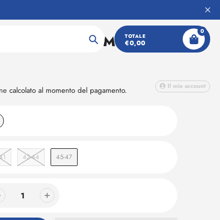
0
A OUTDOOR UOMO
TOTALE
€0,00
Ricerca
Il mio account
one
calcolato al momento del pagamento.
41
42-44
45-47