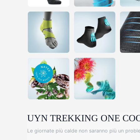
UYN TREKKING ONE CO
Le giornate più calde non saranno più un probl