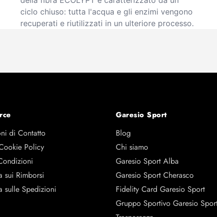
della fibra ECOLYPT è caratterizzato da un
ciclo chiuso: tutta l'acqua e gli enzimi vengono
recuperati e riutilizzati in un ulteriore processo.
rce
Garesio Sport
ni di Contatto
Blog
 Cookie Policy
Chi siamo
Condizioni
Garesio Sport Alba
a sui Rimborsi
Garesio Sport Cherasco
a sulle Spedizioni
Fidelity Card Garesio Sport
Gruppo Sportivo Garesio Spor