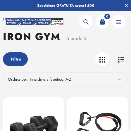
Salta
Spedizione GRATUITA sopra i 50€
al
contenuto
0
Home
IRON GYM
Ricerca
IRON GYM
Collezione:
5 prodotti
Filtro
Ordina per: