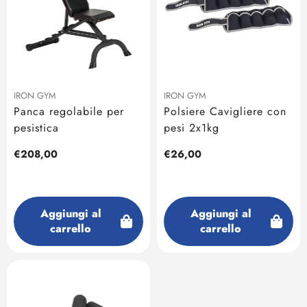
IRON GYM
IRON GYM
Panca regolabile per
Polsiere Cavigliere con
pesistica
pesi 2x1kg
Prezzo
€208,00
Prezzo
€26,00
regolare
regolare
Aggiungi al
Aggiungi al
carrello
carrello