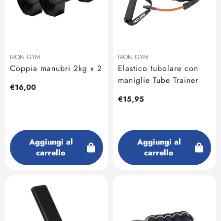
IRON GYM
IRON GYM
Coppia manubri 2kg x 2
Elastico tubolare con
maniglie Tube Trainer
Prezzo
€16,00
regolare
Prezzo
€15,95
regolare
Aggiungi al
Aggiungi al
carrello
carrello