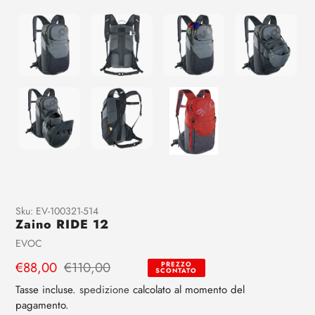
Aggiunta
Sku:
EV-100321-514
Zaino RIDE 12
di
prodotto
Venditrice
EVOC
al
Prezzo
€88,00
Prezzo
€110,00
PREZZO
tuo
SCONTATO
di
regolare
carrello
Tasse incluse.
spedizione
calcolato al momento del
vendita
pagamento.