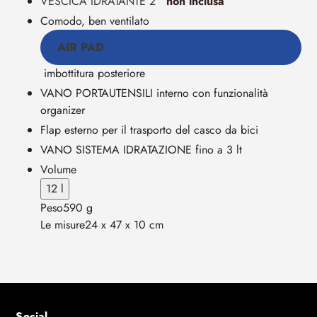
VESCICA IDRATANTE 2
non inclusa
Comodo, ben ventilato
AIR PAD
imbottitura posteriore
VANO PORTAUTENSILI interno con funzionalità
organizer
Flap esterno per il trasporto del casco da bici
VANO SISTEMA IDRATAZIONE fino a 3 lt
Volume
12 l
Peso
590 g
Le misure
24 x 47 x 10 cm
Social