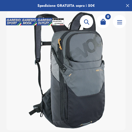
Salta
Spedizione GRATUITA sopra i 50€
al
contenuto
0
Ricerca