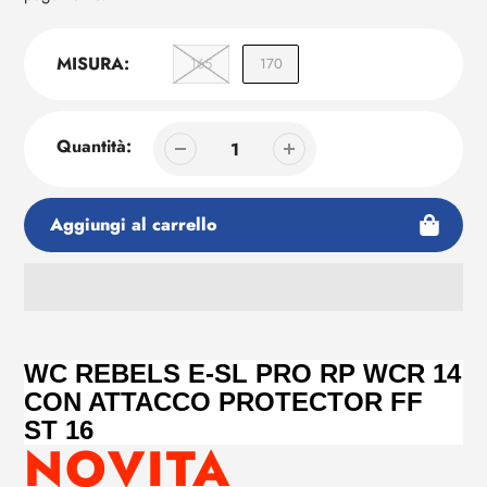
MISURA:
165
170
Quantità:
Aggiungi al carrello
Aggiunta
di
prodotto
WC REBELS E-SL PRO RP WCR 14
al
CON ATTACCO PROTECTOR FF
tuo
ST 16
carrello
NOVITA