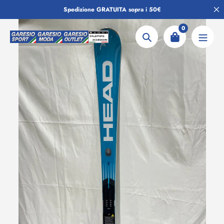
Salta
Spedizione GRATUITA sopra i 50€
al
contenuto
0
Ricerca