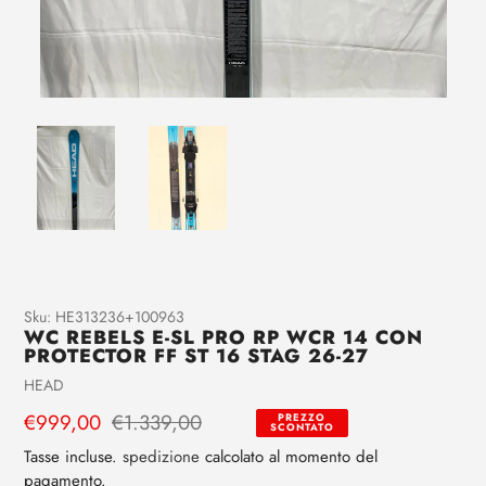
Aggiunta
Sku:
HE313236+100963
WC REBELS E-SL PRO RP WCR 14 CON
di
PROTECTOR FF ST 16 STAG 26-27
prodotto
Venditrice
HEAD
al
tuo
Prezzo
€999,00
Prezzo
€1.339,00
PREZZO
SCONTATO
carrello
di
regolare
Tasse incluse.
spedizione
calcolato al momento del
vendita
pagamento.