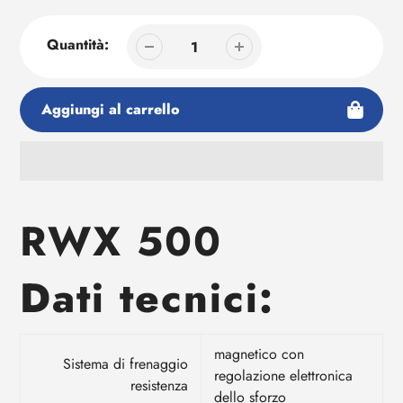
Quantità:
Aggiungi al carrello
Aggiunta
di
RWX 500
prodotto
al
tuo
Dati tecnici:
carrello
magnetico con
Sistema di frenaggio
regolazione elettronica
resistenza
dello sforzo