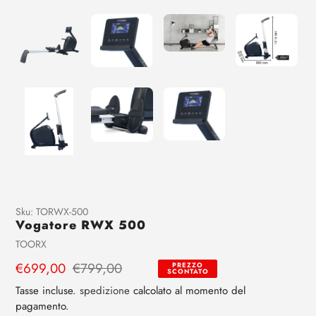
Aggiunta
Sku:
TORWX-500
Vogatore RWX 500
di
prodotto
Venditrice
TOORX
al
Prezzo
€699,00
Prezzo
€799,00
PREZZO
tuo
SCONTATO
di
regolare
carrello
Tasse incluse.
spedizione
calcolato al momento del
vendita
pagamento.