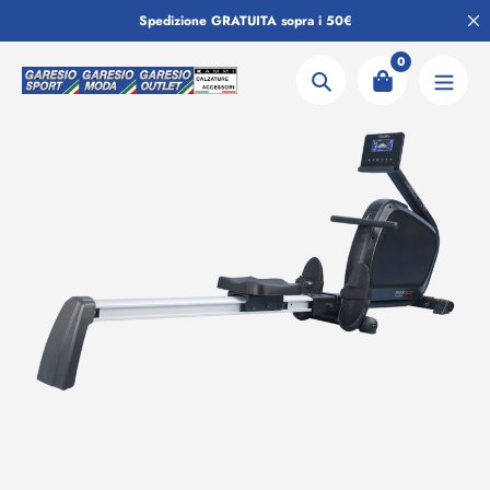
Salta
Spedizione GRATUITA sopra i 50€
al
contenuto
0
Ricerca