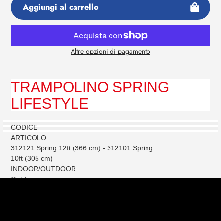
Aggiungi al carrello
Altre opzioni di pagamento
Aggiunta
di
prodotto
TRAMPOLINO SPRING
al
LIFESTYLE
tuo
carrello
CODICE
ARTICOLO
312121 Spring 12ft (366 cm) - 312101 Spring
10ft (305 cm)
INDOOR/OUTDOOR
Outdoor
DIMENSIONI
IMBALLO