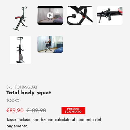
Aggiunta
Sku:
TOTB-SQUAT
Total body squat
di
prodotto
Venditrice
TOORX
al
Prezzo
€89,90
Prezzo
€109,90
PREZZO
tuo
SCONTATO
di
regolare
carrello
Tasse incluse.
spedizione
calcolato al momento del
vendita
pagamento.