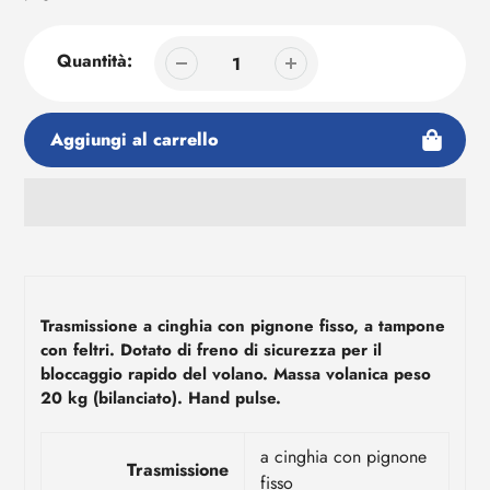
Quantità:
Aggiungi al carrello
Aggiunta
di
prodotto
al
Trasmissione a cinghia con pignone fisso, a tampone
tuo
con feltri. Dotato di freno di sicurezza per il
carrello
bloccaggio rapido del volano. Massa volanica peso
20 kg (bilanciato). Hand pulse.
a cinghia con pignone
Trasmissione
fisso