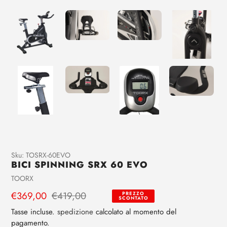
Aggiunta
Sku:
TOSRX-60EVO
BICI SPINNING SRX 60 EVO
di
prodotto
Venditrice
TOORX
al
Prezzo
€369,00
Prezzo
€419,00
PREZZO
tuo
SCONTATO
di
regolare
carrello
Tasse incluse.
spedizione
calcolato al momento del
vendita
pagamento.