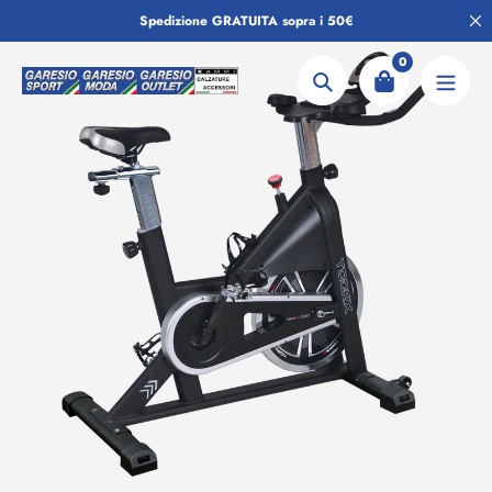
Salta
Spedizione GRATUITA sopra i 50€
al
contenuto
0
Ricerca