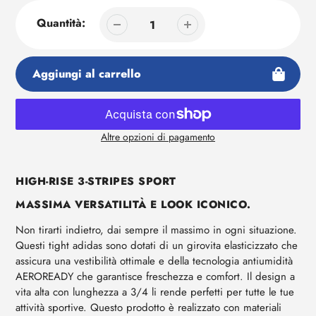
Quantità:
Aggiungi al carrello
Altre opzioni di pagamento
Aggiunta
di
HIGH-RISE 3-STRIPES SPORT
prodotto
al
MASSIMA VERSATILITÀ E LOOK ICONICO.
tuo
carrello
Non tirarti indietro, dai sempre il massimo in ogni situazione.
Questi tight adidas sono dotati di un girovita elasticizzato che
assicura una vestibilità ottimale e della tecnologia antiumidità
AEROREADY che garantisce freschezza e comfort. Il design a
vita alta con lunghezza a 3/4 li rende perfetti per tutte le tue
attività sportive. Questo prodotto è realizzato con materiali