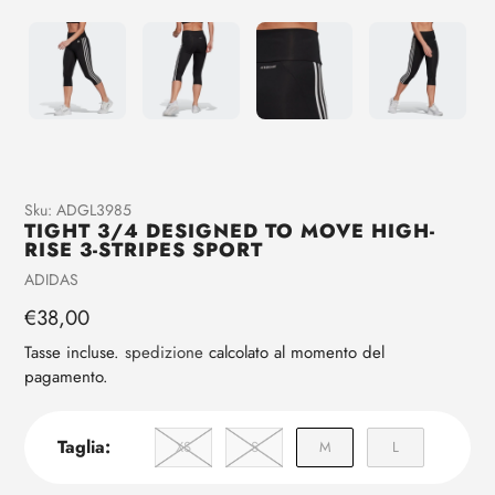
Aggiunta
Sku:
ADGL3985
TIGHT 3/4 DESIGNED TO MOVE HIGH-
di
RISE 3-STRIPES SPORT
prodotto
Venditrice
ADIDAS
al
tuo
Prezzo
€38,00
carrello
regolare
Tasse incluse.
spedizione
calcolato al momento del
pagamento.
Taglia:
XS
S
M
L