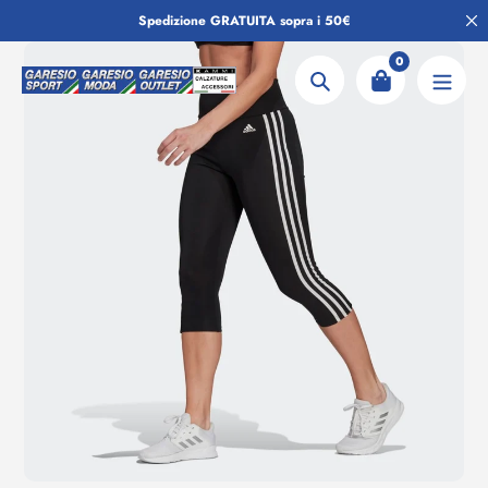
Salta
Spedizione GRATUITA sopra i 50€
al
contenuto
0
Ricerca