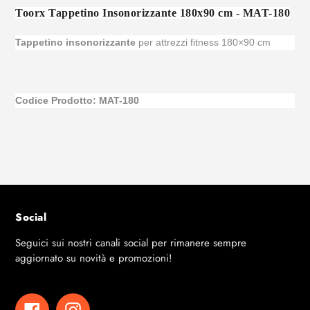
prodotto
Toorx Tappetino Insonorizzante 180x90 cm - MAT-180
al
tuo
Tappetino insonorizzante
per attrezzi fitness 180×90 cm
carrello
Codice Prodotto: MAT-180
Social
Seguici sui nostri canali social per rimanere sempre
aggiornato su novità e promozioni!
Facebook
Instagram