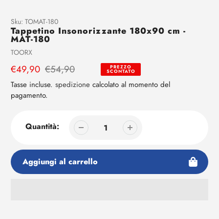
Aggiunta
Sku:
TOMAT-180
Tappetino Insonorizzante 180x90 cm -
di
MAT-180
prodotto
Venditrice
TOORX
al
tuo
Prezzo
€49,90
Prezzo
€54,90
PREZZO
SCONTATO
carrello
di
regolare
Tasse incluse.
spedizione
calcolato al momento del
vendita
pagamento.
Quantità:
Aggiungi al carrello
Aggiunta
di