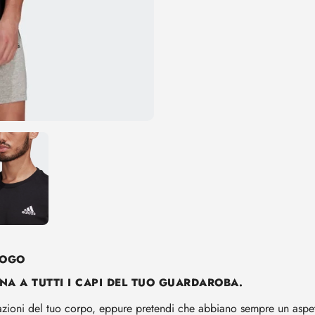
Aggiunta
di
prodotto
al
tuo
carrello
LOGO
NA A TUTTI I CAPI DEL TUO GUARDAROBA.
ecitazioni del tuo corpo, eppure pretendi che abbiano sempre un asp