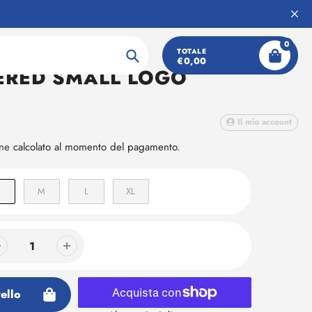
0
ESSENTIALS
TOTALE
€0,00
Ricerca
ERED SMALL LOGO
Il mio account
one
calcolato al momento del pagamento.
M
L
XL
ello