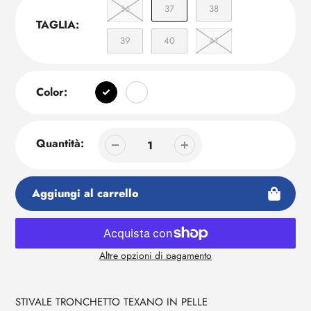
36
37
38
TAGLIA:
39
40
41
Color:
Quantità:
Aggiungi al carrello
Altre opzioni di pagamento
Aggiunta
di
prodotto
STIVALE TRONCHETTO TEXANO IN PELLE