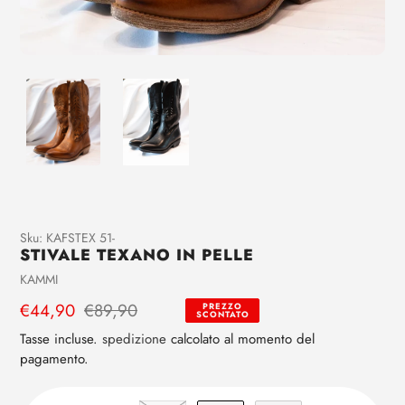
Aggiunta
Sku:
KAFSTEX 51-
STIVALE TEXANO IN PELLE
di
prodotto
Venditrice
KAMMI
al
Prezzo
€44,90
Prezzo
€89,90
PREZZO
tuo
SCONTATO
di
regolare
carrello
Tasse incluse.
spedizione
calcolato al momento del
vendita
pagamento.