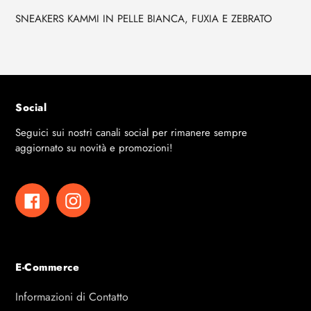
di
prodotto
SNEAKERS KAMMI IN PELLE BIANCA, FUXIA E ZEBRATO
al
tuo
carrello
Social
Seguici sui nostri canali social per rimanere sempre
aggiornato su novità e promozioni!
Facebook
Instagram
E-Commerce
Informazioni di Contatto