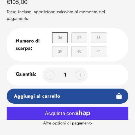
Prezzo
€105,00
carrello
regolare
Tasse incluse.
spedizione
calcolato al momento del
pagamento.
36
37
38
Numero di
scarpa:
39
40
41
Quantità:
Aggiungi al carrello
Altre opzioni di pagamento
Aggiunta