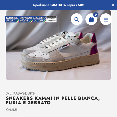
Salta
Spedizione GRATUITA sopra i 50€
al
contenuto
0
Ricerca
Aggiunta
Sku:
KABAS-DUP3-
SNEAKERS KAMMI IN PELLE BIANCA,
di
FUXIA E ZEBRATO
prodotto
Venditrice
KAMMI
al
tuo