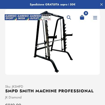
Salta
Spedizione GRATUITA sopra i 50€
al
contenuto
0
Ricerca
Aggiunta
Sku:
JKSMPD
SMPD SMITH MACHINE PROFESSIONAL
di
prodotto
Venditrice
JK Diamond
al