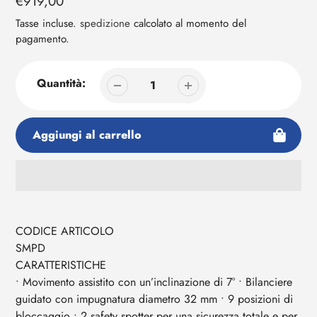
Prezzo
€919,00
tuo
regolare
carrello
Tasse incluse.
spedizione
calcolato al momento del
pagamento.
Quantità:
Aggiungi al carrello
Aggiunta
di
prodotto
CODICE ARTICOLO
al
SMPD
tuo
CARATTERISTICHE
carrello
• Movimento assistito con un’inclinazione di 7° • Bilanciere
guidato con impugnatura diametro 32 mm • 9 posizioni di
bloccaggio • 2 safety spotter per una sicurezza totale e per