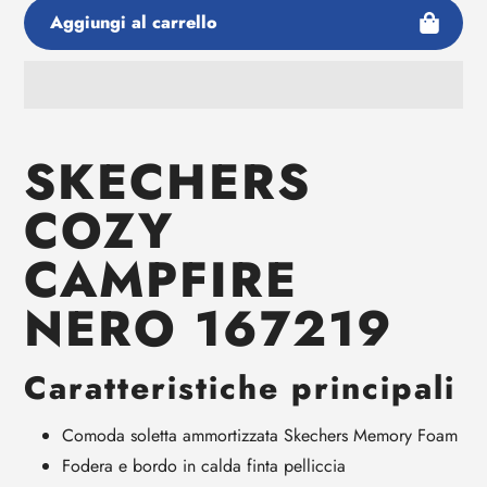
Aggiungi al carrello
Aggiunta
di
SKECHERS
prodotto
al
COZY
tuo
carrello
CAMPFIRE
NERO 167219
Caratteristiche principali
Comoda soletta ammortizzata Skechers Memory Foam
Fodera e bordo in calda finta pelliccia