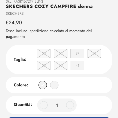
Aggiunta
Sku:
KASK167219 BLK-3
SKECHERS COZY CAMPFIRE donna
di
prodotto
Venditrice
SKECHERS
al
Prezzo
€24,90
tuo
regolare
carrello
Tasse incluse.
spedizione
calcolato al momento del
pagamento.
35
36
37
38
Taglia:
39
40
41
Colore:
Quantità: