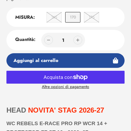
MISURA:
165
170
175
Quantità:
Aggiungi al carrello
Altre opzioni di pagamento
Aggiunta
di
prodotto
HEAD
NOVITA' STAG 2026-27
al
tuo
WC REBELS E-RACE PRO RP WCR 14 +
carrello