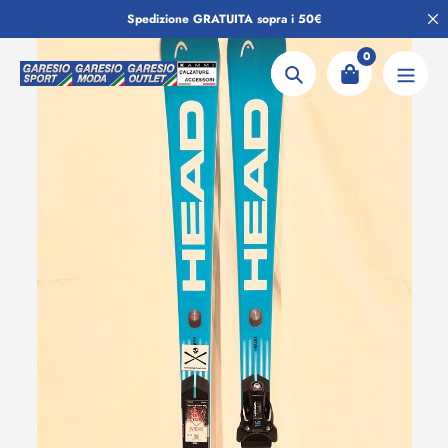
Salta
Spedizione GRATUITA sopra i 50€
al
contenuto
0
Ricerca