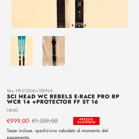
Aggiunta
Sku:
HE313256+100963
SCI HEAD WC REBELS E-RACE PRO RP
di
WCR 14 +PROTECTOR FF ST 16
prodotto
Venditrice
HEAD
al
tuo
Prezzo
€999,00
Prezzo
€1.339,00
PREZZO
SCONTATO
carrello
di
regolare
Tasse incluse.
spedizione
calcolato al momento del
vendita
pagamento.