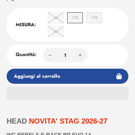
165
170
175
MISURA:
180
Quantità:
Aggiungi al carrello
Aggiunta
di
prodotto
HEAD
NOVITA' STAG 2026-27
al
tuo
WC REBELS E-RACE RP EVO 14