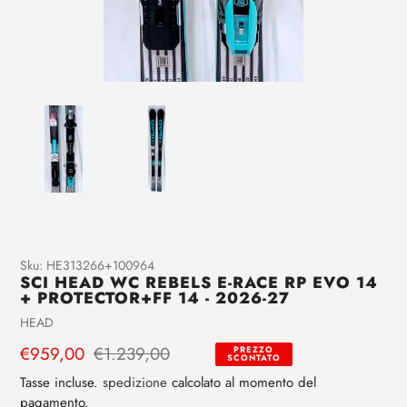
Aggiunta
Sku:
HE313266+100964
SCI HEAD WC REBELS E-RACE RP EVO 14
di
+ PROTECTOR+FF 14 - 2026-27
prodotto
Venditrice
HEAD
al
tuo
Prezzo
€959,00
Prezzo
€1.239,00
PREZZO
SCONTATO
carrello
di
regolare
Tasse incluse.
spedizione
calcolato al momento del
vendita
pagamento.