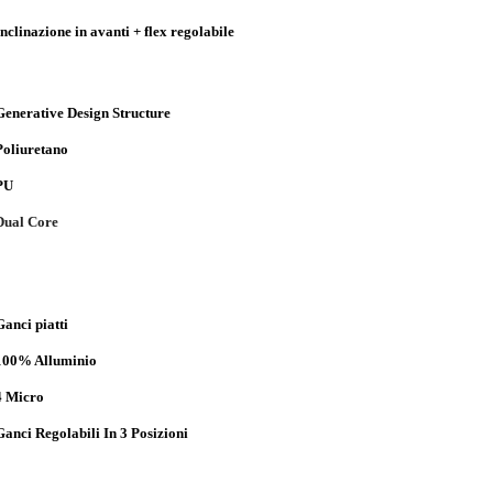
Inclinazione in avanti + flex regolabile
Generative Design Structure
Poliuretano
PU
Dual Core
Ganci piatti
100% Alluminio
4 Micro
Ganci Regolabili In 3 Posizioni