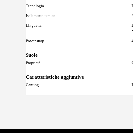
Maggiori
Tecnologia
Informazioni
Isolamento temico
Linguetta
Power strap
Suole
Maggiori
Proprietà
Informazioni
Caratteristiche aggiuntive
Maggiori
Canting
Informazioni