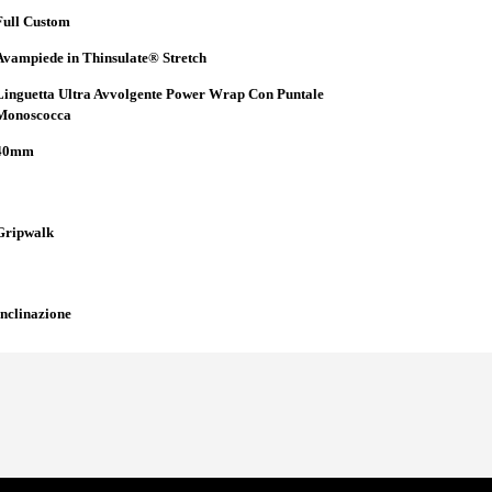
Full Custom
Avampiede in Thinsulate® Stretch
Linguetta Ultra Avvolgente Power Wrap Con Puntale
Monoscocca
40mm
Gripwalk
Inclinazione