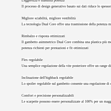
Leggerezza e massima potenza
Il processo di design generativo basato sui dati riduce lo spesso
Migliore sciabilità, migliore vestibilità
La tecnologia Dual Core offre una trasmissione della potenza mi
Rimbalzo e risposta ottimizzati
Il gambetto asimmetrico Dual Core combina una plastica più morb
potenza richiesti per prestazioni e fit ottimizzati
Flex regolabile
Una semplice regolazione della vite posteriore offre un range di
Inclinazione dell'highback regolabile
Lo spoiler regolabile sul gambetto consente una regolazione di d
Comfort e precisione personalizzabili
Le scarpette possono essere personalizzate al 100% per un magg