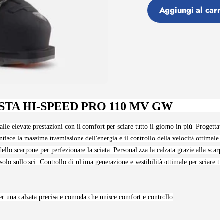
Aggiungi al carr
Aggiunta
di
prodotto
al
tuo
carrello
STA HI-SPEED PRO 110 MV GW
e elevate prestazioni con il comfort per sciare tutto il giorno in più. Progetta
tisce la massima trasmissione dell'energia e il controllo della velocità ottimale
dello scarpone per perfezionare la sciata. Personalizza la calzata grazie alla sc
olo sullo sci. Controllo di ultima generazione e vestibilità ottimale per sciare t
r una calzata precisa e comoda che unisce comfort e controllo