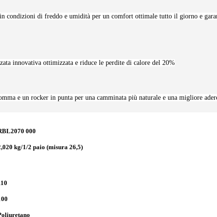
 condizioni di freddo e umidità per un comfort ottimale tutto il giorno e garan
lzata innovativa ottimizzata e riduce le perdite di calore del 20%
mma e un rocker in punta per una camminata più naturale e una migliore ader
RBL2070 000
2,020 kg/1/2 paio (misura 26,5)
110
100
Poliuretano