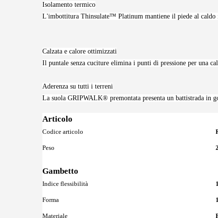
Isolamento termico
L'imbottitura Thinsulate™ Platinum mantiene il piede al caldo in
Calzata e calore ottimizzati
Il puntale senza cuciture elimina i punti di pressione per una ca
Aderenza su tutti i terreni
La suola GRIPWALK® premontata presenta un battistrada in go
Articolo
Maggiori
Codice articolo
Informazioni
Peso
Gambetto
Maggiori
Indice flessibilità
Informazioni
Forma
Materiale