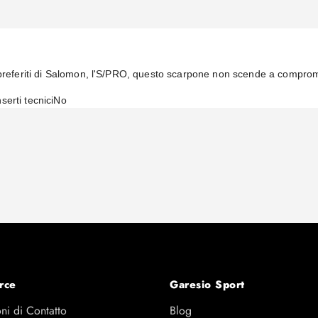
 preferiti di Salomon, l'S/PRO, questo scarpone non scende a compromes
nserti tecnici
No
rce
Garesio Sport
ni di Contatto
Blog