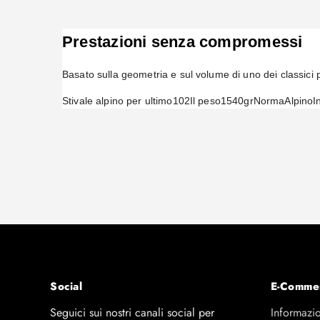
Prestazioni senza compromessi
Basato sulla geometria e sul volume di uno dei classici
Stivale alpino per ultimo
102
Il peso
1540gr
Norma
Alpino
I
Social
E-Comme
Seguici sui nostri canali social per
Informazio