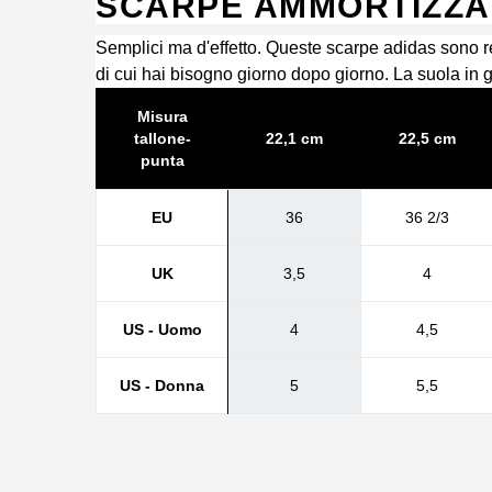
SCARPE AMMORTIZZAT
Semplici ma d'effetto. Queste scarpe adidas sono re
di cui hai bisogno giorno dopo giorno. La suola in g
Misura
tallone-
22,1 cm
22,5 cm
punta
cm
EU
36
36 2/3
UK
3,5
4
US - Uomo
4
4,5
US - Donna
5
5,5