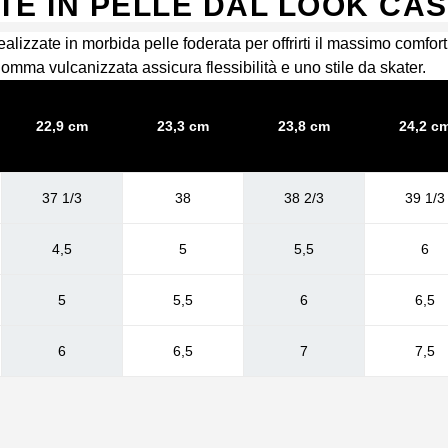
E IN PELLE DAL LOOK CAS
alizzate in morbida pelle foderata per offrirti il massimo comfo
omma vulcanizzata assicura flessibilità e uno stile da skater.
22,9 cm
23,3 cm
23,8 cm
24,2 c
37 1/3
38
38 2/3
39 1/3
4,5
5
5,5
6
5
5,5
6
6,5
6
6,5
7
7,5