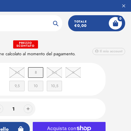
0
 Court 3.0
TOTALE
€0,00
Ricerca
PREZZO
SCONTATO
Il mio account
one
calcolato al momento del pagamento.
7.5
8
8,5
9
9,5
10
10,5
ello