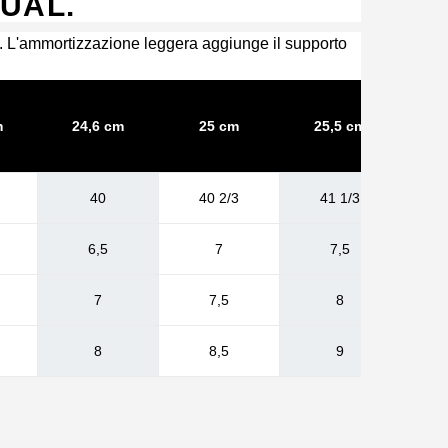
UAL.
rt. L'ammortizzazione leggera aggiunge il supporto
m
24,6 cm
25 cm
25,5 cm
2
40
40 2/3
41 1/3
6,5
7
7,5
7
7,5
8
8
8,5
9