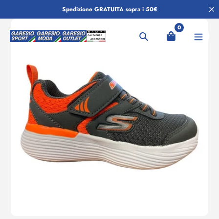
Salta
Spedizione GRATUITA sopra i 50€
al
contenuto
0
Ricerca