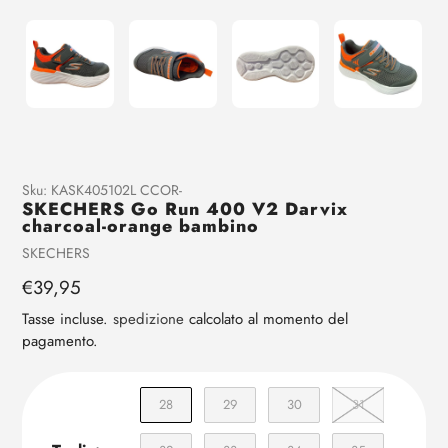
Aggiunta
Sku:
KASK405102L CCOR-
SKECHERS Go Run 400 V2 Darvix
di
charcoal-orange bambino
prodotto
Venditrice
SKECHERS
al
tuo
Prezzo
€39,95
carrello
regolare
Tasse incluse.
spedizione
calcolato al momento del
pagamento.
28
29
30
31