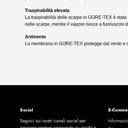
Tras­pirabilità elevata
La tras­pirabilità delle scarpe in GORE-TEX è stata 
nelle scarpe, mentre il vapore riesce a fuoriuscire
Antivento
La membrana in GORE-TEX protegge dal vento e dalle
Social
E-Comme
Seguici sui nostri canali social per
Informazio
rimanere sempre aggiornato su novità e