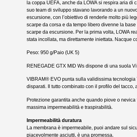
la coppa UEFA, anche da LOWA si respira aria di 
suo team di sviluppo stavano lavorando a un nuovo
escursione, con l’obiettivo di renderle molto più legg
scarpe da corsa e da tempo libero divenne la base 
scarpe da escursione. Per la prima volta, LOWA rea
stata incollata, ma diret­tamente iniettata. Nacqu
Peso: 950 g/Paio (UK 5)
RENEGADE GTX MID Ws dispone di una suola Vibram®. 
VIBRAM® EVO punta sulla validissima tecnologia Vib
disparati. Il tutto combinato con il profilo del tacco
Protezione garantita anche quando piove o nevic
massima imper­meabilità e tras­pirabilità.
Imper­meabilità duratura
La membrana è imper­meabile, puoi andare sul sicu
piacevolmente asciutti, è una promessa.