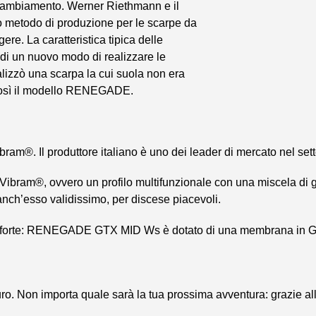
cambiamento. Werner Riethmann e il
 metodo di produzione per le scarpe da
ere. La carat­teristica tipica delle
di un nuovo modo di realizzare le
lizzò una scarpa la cui suola non era
e così il modello RENEGADE.
Il produttore italiano è uno dei leader di mercato nel settore
ram®, ovvero un profilo multifun­zionale con una miscela di go
, anch’esso validissimo, per discese piacevoli.
a forte: RENEGADE GTX MID Ws è dotato di una membrana in GO
ro. Non importa quale sarà la tua prossima avventura: grazie a