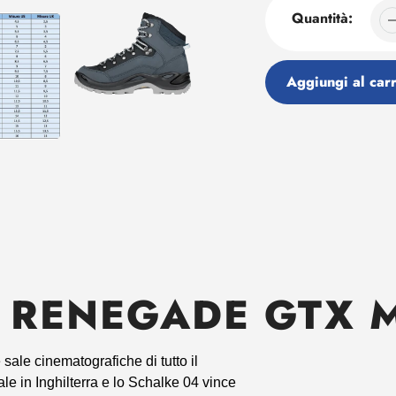
Quantità:
Aggiungi al carr
Aggiunta
di
prodotto
al
tuo
carrello
 RENEGADE GTX M
ale cinema­tografiche di tutto il
ale in Inghilterra e lo Schalke 04 vince