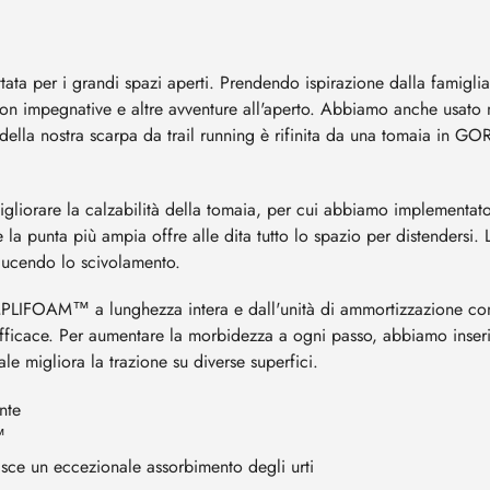
er i grandi spazi aperti. Prendendo ispirazione dalla famiglia d
e non impegnative e altre avventure all'aperto. Abbiamo anche usato
della nostra scarpa da trail running è rifinita da una tomaia in GO
 migliorare la calzabilità della tomaia, per cui abbiamo implement
la punta più ampia offre alle dita tutto lo spazio per distendersi. L
iducendo lo scivolamento.
 AMPLIFOAM™ a lunghezza intera e dall'unità di ammortizzazione co
ù efficace. Per aumentare la morbidezza a ogni passo, abbiamo ins
ale migliora la trazione su diverse superfici.
nte
™
ce un eccezionale assorbimento degli urti