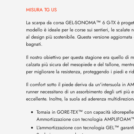
MISURA TG US
La scarpa da corsa GEL-SONOMA™ 6 G-TX è progettata p
modello è ideale per le corse sui sentieri, le scalat
al design più sostenibile. Questa versione aggiornata 
bagnati.
Il nostro obiettivo per questa stagione era quello di
calzata più sicura del mesopiede e del tallone, mentre 
per migliorare la resistenza, proteggendo i piedi e r
Il comfort sotto il piede deriva da un'intersuola in
runner necessitano di un assorbimento degli urti pi
eccellente. Inoltre, la suola ad aderenza multidirezion
Tomaia in GORE-TEX™ con capacità idrorepelle
Ammortizzazione con tecnologia AMPLIFOAM
L'ammortizzazione con tecnologia GEL™ garantis