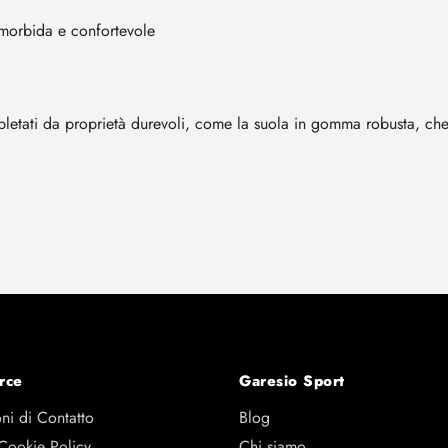
morbida e confortevole
letati da proprietà durevoli, come la suola in gomma robusta, che r
rce
Garesio Sport
ni di Contatto
Blog
 Cookie Policy
Chi siamo