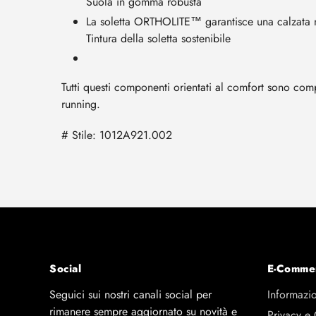
Suola in gomma robusta
La soletta ORTHOLITE™ garantisce una calzata 
Tintura della soletta sostenibile
Tutti questi componenti orientati al comfort sono comp
running.
# Stile:
1012A921.002
Social
E-Comme
Seguici sui nostri canali social per
Informazio
rimanere sempre aggiornato su novità e
Privacy e