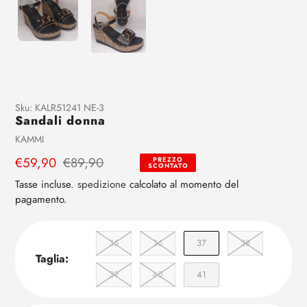
Aggiunta
Sku:
KALR51241 NE-3
Sandali donna
di
prodotto
Venditrice
KAMMI
al
Prezzo
€59,90
Prezzo
€89,90
PREZZO
tuo
SCONTATO
di
regolare
carrello
Tasse incluse.
spedizione
calcolato al momento del
vendita
pagamento.
35
36
37
38
Taglia:
39
40
41