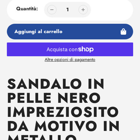
Quantità:
Aggiungi al carrello
Altre opzioni di pagamento
Aggiunta
di
SANDALO IN
prodotto
al
PELLE NERO
tuo
carrello
IMPREZIOSITO
DA MOTIVO IN
METALLO