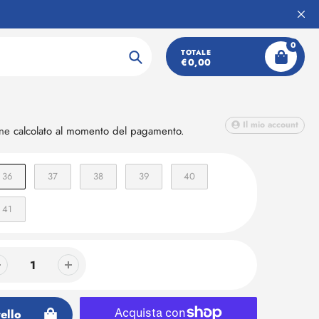
0
acco donna
TOTALE
€0,00
Ricerca
Il mio account
one
calcolato al momento del pagamento.
36
37
38
39
40
41
ello