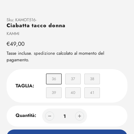
Aggiunta
Sku:
KAMOT516-
Ciabatta tacco donna
di
prodotto
Venditrice
KAMMI
al
Prezzo
€49,00
tuo
regolare
carrello
Tasse incluse.
spedizione
calcolato al momento del
pagamento.
36
37
38
TAGLIA:
39
40
41
Quantità: