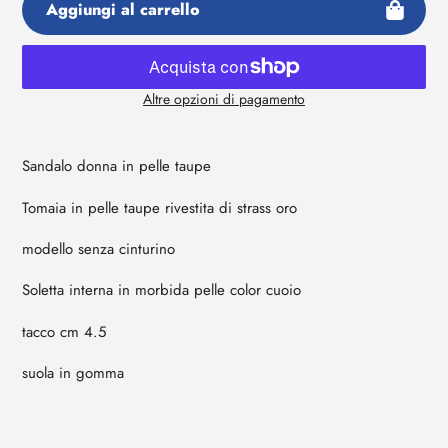
Aggiungi al carrello
Altre opzioni di pagamento
Aggiunta
di
prodotto
Sandalo donna in pelle taupe
al
Tomaia in pelle taupe rivestita di strass oro
tuo
carrello
modello senza cinturino
Soletta interna in morbida pelle color cuoio
tacco cm 4.5
suola in gomma