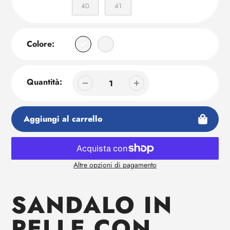
40
41
Colore:
Quantità:
Aggiungi al carrello
Altre opzioni di pagamento
Aggiunta
di
SANDALO IN
prodotto
al
PELLE CON
tuo