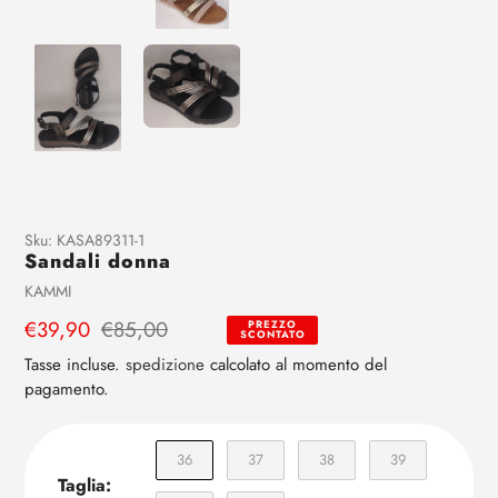
Aggiunta
Sku:
KASA89311-1
Sandali donna
di
prodotto
Venditrice
KAMMI
al
Prezzo
€39,90
Prezzo
€85,00
PREZZO
tuo
SCONTATO
di
regolare
carrello
Tasse incluse.
spedizione
calcolato al momento del
vendita
pagamento.
36
37
38
39
Taglia: