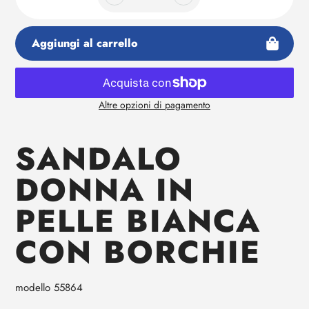
Aggiungi al carrello
Altre opzioni di pagamento
Aggiunta
di
SANDALO
prodotto
al
DONNA IN
tuo
carrello
PELLE BIANCA
CON BORCHIE
modello 55864