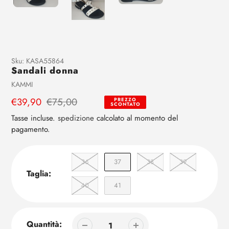
Aggiunta
Sku:
KASA55864
Sandali donna
di
prodotto
Venditrice
KAMMI
al
Prezzo
€39,90
Prezzo
€75,00
PREZZO
tuo
SCONTATO
di
regolare
carrello
Tasse incluse.
spedizione
calcolato al momento del
vendita
pagamento.
36
37
38
39
Taglia:
40
41
Quantità: