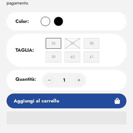
pagamento.
Color:
36
37
38
TAGLIA:
39
40
41
Quantità:
Aggiungi al carrello
Aggiunta