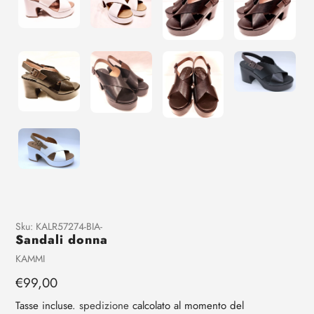
Aggiunta
Sku:
KALR57274-BIA-
Sandali donna
di
prodotto
Venditrice
KAMMI
al
Prezzo
€99,00
tuo
regolare
carrello
Tasse incluse.
spedizione
calcolato al momento del