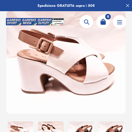
Salta
Spedizione GRATUITA sopra i 50€
al
contenuto
0
Ricerca