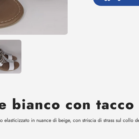
Aggiunta
di
prodotto
al
tuo
carrello
e bianco con tacco
o elasticizzato in nuance di beige, con striscia di strass sul collo d