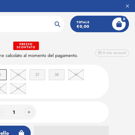
0
onna
TOTALE
€0,00
Ricerca
PREZZO
SCONTATO
Il mio account
one
calcolato al momento del pagamento.
5
36
37
38
39
0
41
ello