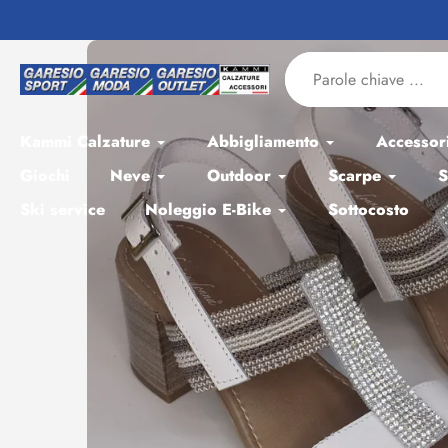
Salta
al
contenuto
Kammi Calzature
Abbigliamento
Accessor
Giochi
Neve
Outdoor
Scarpe
S
Ski service
Noleggio E-Bike
Sottocosto