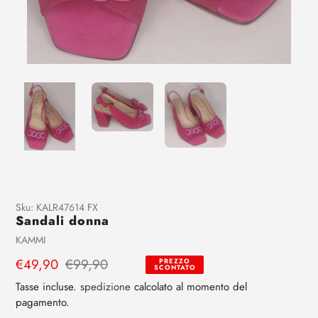
Aggiunta
Sku:
KALR47614 FX
Sandali donna
di
prodotto
Venditrice
KAMMI
al
Prezzo
€49,90
Prezzo
€99,90
PREZZO
tuo
SCONTATO
di
regolare
carrello
Tasse incluse.
spedizione
calcolato al momento del
vendita
pagamento.