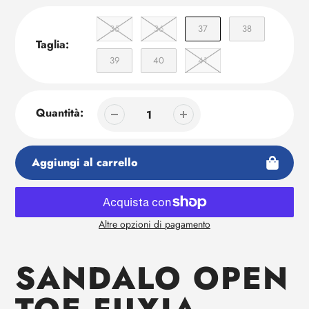
35
36
37
38
Taglia:
39
40
41
Quantità:
Aggiungi al carrello
Altre opzioni di pagamento
Aggiunta
di
SANDALO OPEN
prodotto
al
tuo