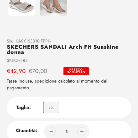
Aggiunta
Sku:
KASK163310 TPPK-
SKECHERS SANDALI Arch Fit Sunshine
di
donna
prodotto
Venditrice
SKECHERS
al
tuo
Prezzo
€42,90
Prezzo
€70,00
PREZZO
SCONTATO
carrello
di
regolare
Tasse incluse.
spedizione
calcolato al momento del
vendita
pagamento.
Taglia:
35.
Quantità: