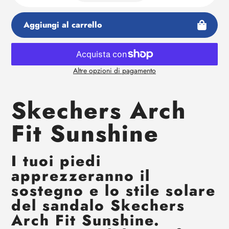
Aggiungi al carrello
Altre opzioni di pagamento
Aggiunta
di
Skechers Arch
prodotto
al
Fit Sunshine
tuo
carrello
I tuoi piedi
apprezzeranno il
sostegno e lo stile solare
del sandalo Skechers
Arch Fit Sunshine.