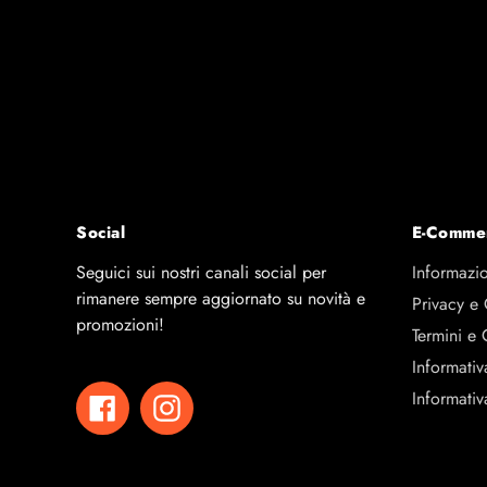
CODICE
454750
USO
Esterno
DETTAGLI
2 Racchette
GOMMA
Elastomero
CONCEPT
Green Racket + 
SPEED
6
SPIN
6+
CONTROL
8+
Social
E-Comme
Seguici sui nostri canali social per
Informazio
rimanere sempre aggiornato su novità e
Privacy e
promozioni!
Termini e 
Informativ
Informativ
Facebook
Instagram