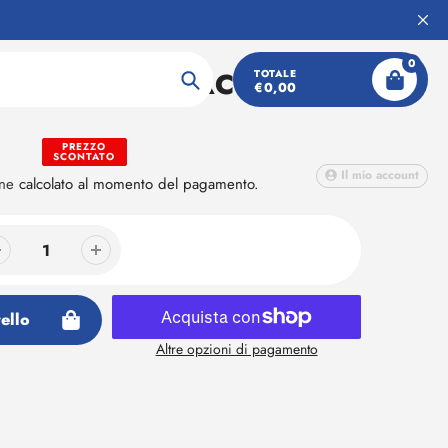
0
A SOFTBAT PACK DUO
TOTALE
€0,00
Ricerca
PREZZO
SCONTATO
Il mio account
one
calcolato al momento del pagamento.
ello
Altre opzioni di pagamento