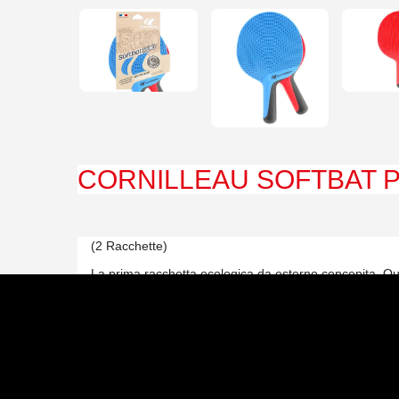
CORNILLEAU SOFTBAT 
(2 Racchette)
La prima racchetta ecologica da esterno concepita. Quest
Lux
Speed: 6
Spin: 6+
Control: 8+