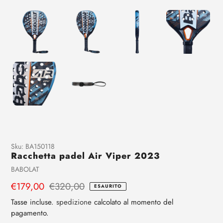
Aggiunta
Sku:
BA150118
Racchetta padel Air Viper 2023
di
prodotto
Venditrice
BABOLAT
al
Prezzo
€179,00
Prezzo
€320,00
ESAURITO
tuo
di
regolare
carrello
Tasse incluse.
spedizione
calcolato al momento del
vendita
pagamento.