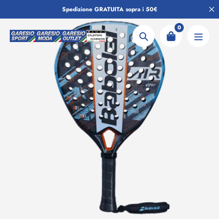
Salta
Spedizione GRATUITA sopra i 50€
al
contenuto
0
Ricerca