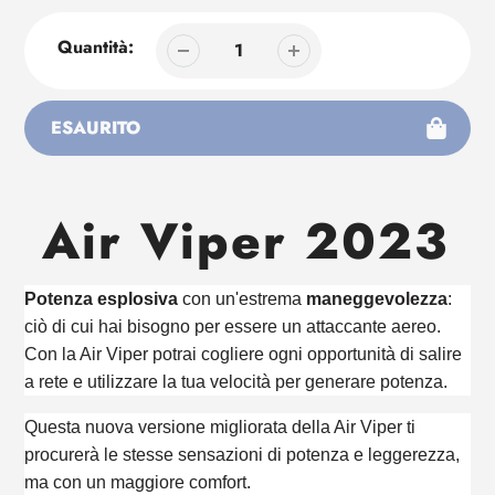
Quantità:
ESAURITO
Aggiunta
di
Air Viper 2023
prodotto
al
tuo
carrello
Potenza esplosiva
con un'estrema
maneggevolezza
:
ciò di cui hai bisogno per essere un attaccante aereo.
Con la Air Viper potrai cogliere ogni opportunità di salire
a rete e utilizzare la tua velocità per generare potenza.
Questa nuova versione migliorata della Air Viper ti
procurerà le stesse sensazioni di potenza e leggerezza,
ma con un maggiore comfort.