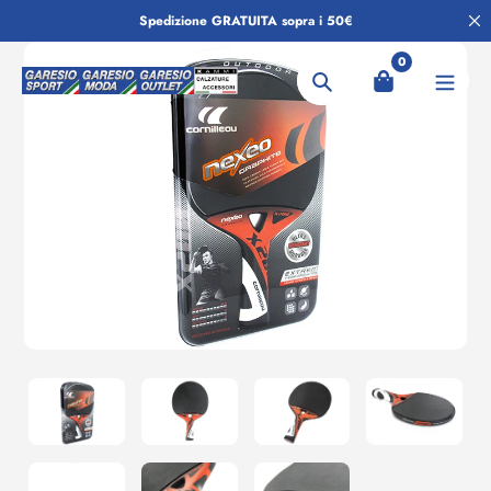
Salta
Spedizione GRATUITA sopra i 50€
al
contenuto
0
Ricerca