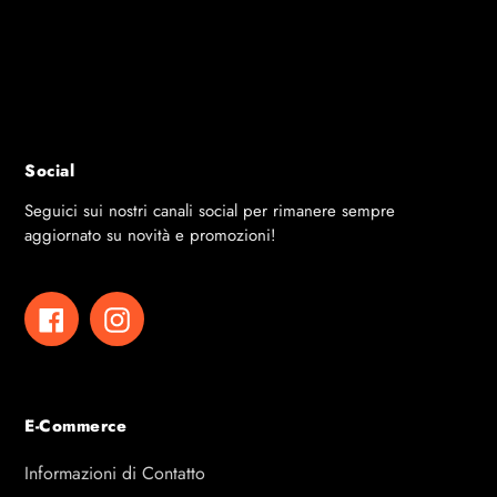
DETTAGLI
1 racchetta
GOMMA
Polimero Espanso
CONCEPT
Interno in grafite, extra le
SPEED
9.5
SPIN
9
CONTROL
7
Social
Seguici sui nostri canali social per rimanere sempre
aggiornato su novità e promozioni!
Facebook
Instagram
E-Commerce
Informazioni di Contatto