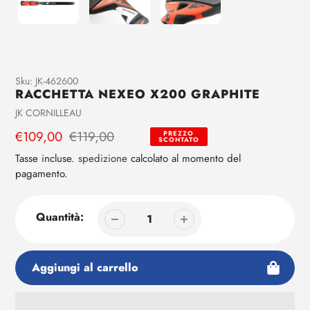
Aggiunta
Sku:
JK-462600
RACCHETTA NEXEO X200 GRAPHITE
di
prodotto
Venditrice
JK CORNILLEAU
al
Prezzo
€109,00
Prezzo
€119,00
PREZZO
tuo
SCONTATO
di
regolare
carrello
Tasse incluse.
spedizione
calcolato al momento del
vendita
pagamento.
Quantità:
Aggiungi al carrello