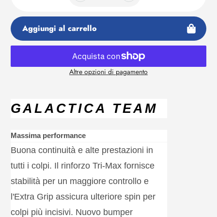
Aggiungi al carrello
Altre opzioni di pagamento
Aggiunta
di
prodotto
GALACTICA TEAM
al
tuo
carrello
Massima performance
Buona continuità e alte prestazioni in
tutti i colpi. Il rinforzo Tri-Max fornisce
stabilità per un maggiore controllo e
l'Extra Grip assicura ulteriore spin per
colpi più incisivi. Nuovo bumper