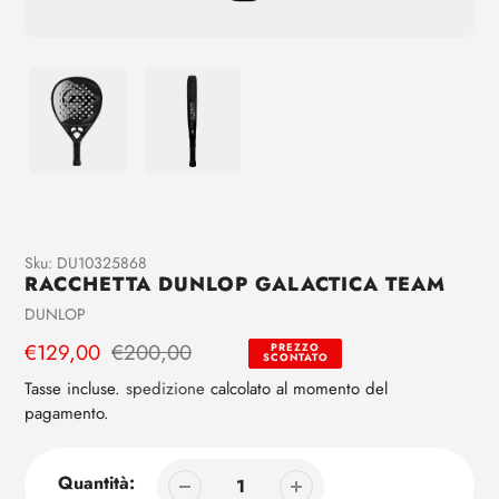
Aggiunta
Sku:
DU10325868
RACCHETTA DUNLOP GALACTICA TEAM
di
prodotto
Venditrice
DUNLOP
al
Prezzo
€129,00
Prezzo
€200,00
PREZZO
tuo
SCONTATO
di
regolare
carrello
Tasse incluse.
spedizione
calcolato al momento del
vendita
pagamento.
Quantità: