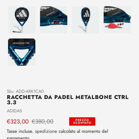
Aggiunta
Sku:
ADD-ARK1CA0
RACCHETTA DA PADEL METALBONE CTRL
di
3.3
prodotto
Venditrice
ADIDAS
al
tuo
Prezzo
€323,00
Prezzo
€380,00
PREZZO
SCONTATO
carrello
di
regolare
Tasse incluse.
spedizione
calcolato al momento del
vendita
pagamento.