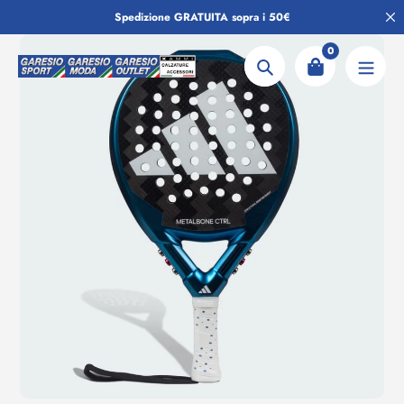
Salta
Spedizione GRATUITA sopra i 50€
al
contenuto
0
Ricerca