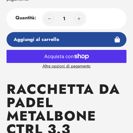
Quantità:
Aggiungi al carrello
Altre opzioni di pagamento
Aggiunta
di
RACCHETTA DA
prodotto
al
PADEL
tuo
carrello
METALBONE
CTRL 3.3