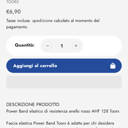
Venditrice
TOORX
al
tuo
Prezzo
€6,90
carrello
regolare
Tasse incluse.
spedizione
calcolato al momento del
pagamento.
Quantità:
Aggiungi al carrello
Aggiunta
di
prodotto
DESCRIZIONE PRODOTTO
al
Power Band elastico di resistenza anello rosso AHF 128 Toorx
tuo
carrello
Fascia elastica Power Band Toorx è adatta per chi desidera