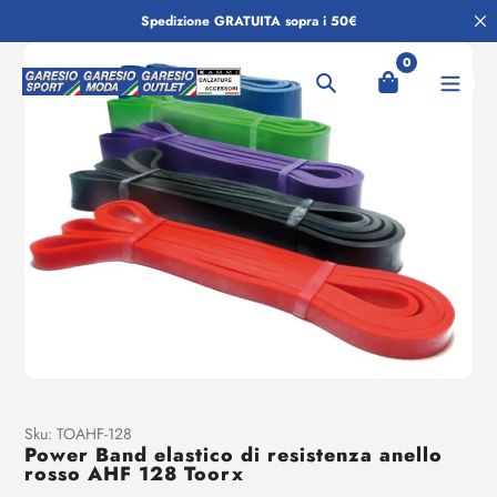
Salta
Spedizione GRATUITA sopra i 50€
al
contenuto
0
Ricerca
Aggiunta
Sku:
TOAHF-128
Power Band elastico di resistenza anello
di
rosso AHF 128 Toorx
prodotto