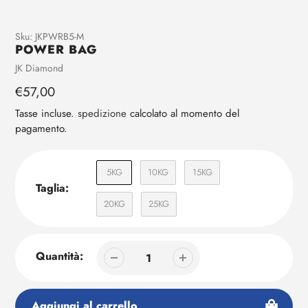
Aggiunta
Sku:
JKPWRB5-M
POWER BAG
di
prodotto
Venditrice
JK Diamond
al
Prezzo
€57,00
tuo
regolare
carrello
Tasse incluse.
spedizione
calcolato al momento del
pagamento.
5KG
10KG
15KG
Taglia:
20KG
25KG
Quantità:
Aggiungi al carrello