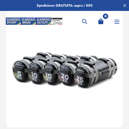
Salta
Spedizione GRATUITA sopra i 50€
al
contenuto
0
Ricerca