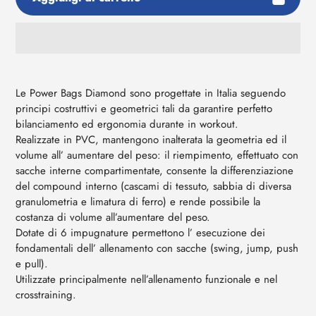
Aggiunta
di
prodotto
Le Power Bags Diamond sono progettate in Italia seguendo
al
principi costruttivi e geometrici tali da garantire perfetto
tuo
bilanciamento ed ergonomia durante in workout.
carrello
Realizzate in PVC, mantengono inalterata la geometria ed il
volume all’ aumentare del peso: il riempimento, effettuato con
sacche interne compartimentate, consente la differenziazione
del compound interno (cascami di tessuto, sabbia di diversa
granulometria e limatura di ferro) e rende possibile la
costanza di volume all’aumentare del peso.
Dotate di 6 impugnature permettono l’ esecuzione dei
fondamentali dell’ allenamento con sacche (swing, jump, push
e pull).
Utilizzate principalmente nell’allenamento funzionale e nel
crosstraining.